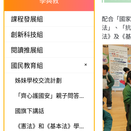
學與教
課程發展組
配合「國家
法」、「抗
創新科技組
法》及《基
閱讀推展組
+
國民教育組
姊妹學校交流計劃
「齊心護國安」親子問答比賽
國旗下講話
《憲法》和《基本法》學生校園大使