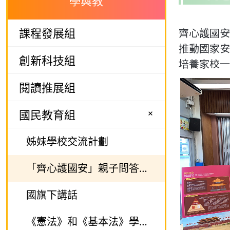
學與教
課程發展組
齊心護國安
推動國家安
創新科技組
培養家校一
閱讀推展組
+
國民教育組
姊妹學校交流計劃
「齊心護國安」親子問答比賽
國旗下講話
《憲法》和《基本法》學生校園大使