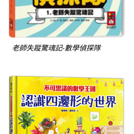
老師失蹤驚魂記-數學偵探隊