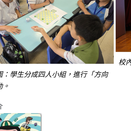
校
園：學生分成四人小組，進行「方向
動。
介