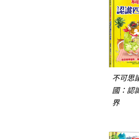
不可思
國：認
界