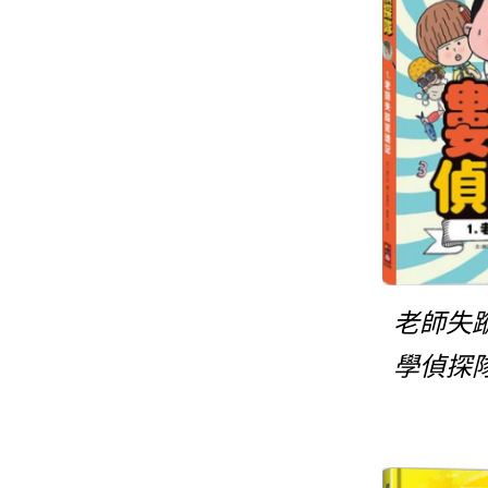
老師失
學偵探