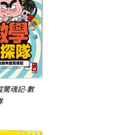
蹤驚魂記-數
隊