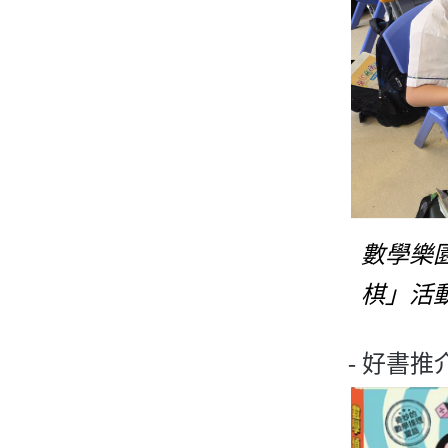
數學樂
棋」活
- 好書推