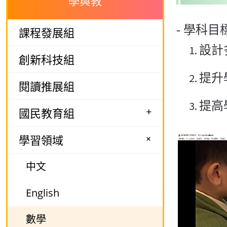
學與教
- 學科目
課程發展組
設計
創新科技組
提升
閱讀推展組
提高
+
國民教育組
+
學習領域
中文
English
數學