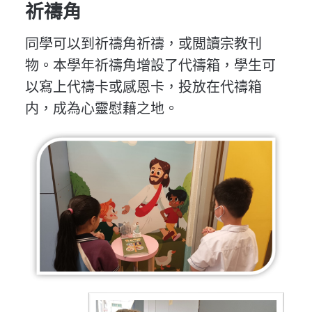
祈禱角
同學可以到祈禱角祈禱，或閲讀宗教刊
物。本學年祈禱角增設了代禱箱，學生可
以寫上代禱卡或感恩卡，投放在代禱箱
内，成為心靈慰藉之地。