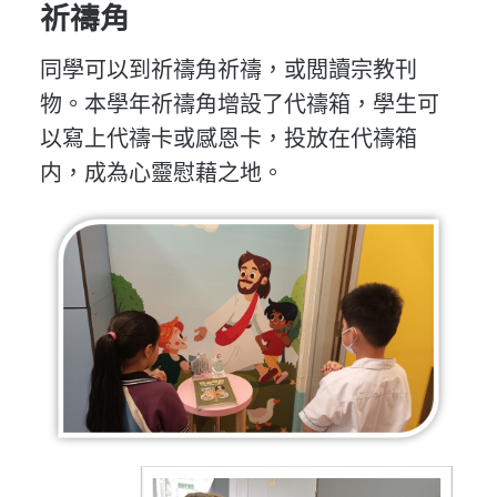
祈禱角
同學可以到祈禱角祈禱，或閲讀宗教刊
物。本學年祈禱角增設了代禱箱，學生可
以寫上代禱卡或感恩卡，投放在代禱箱
内，成為心靈慰藉之地。