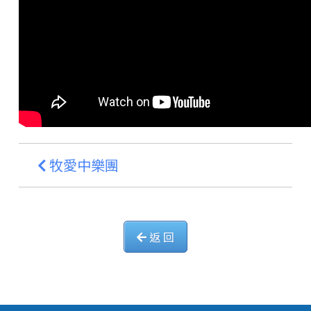
牧愛中樂團
返 回