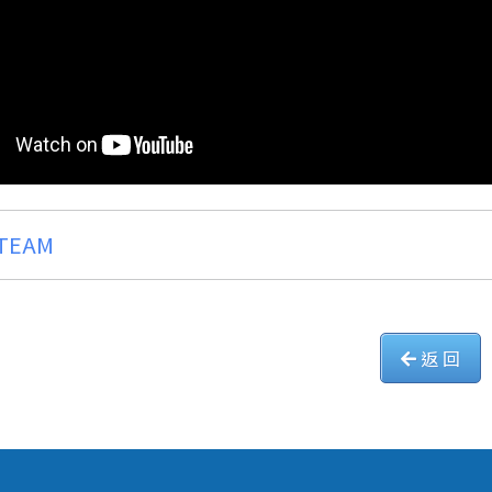
TEAM
返 回