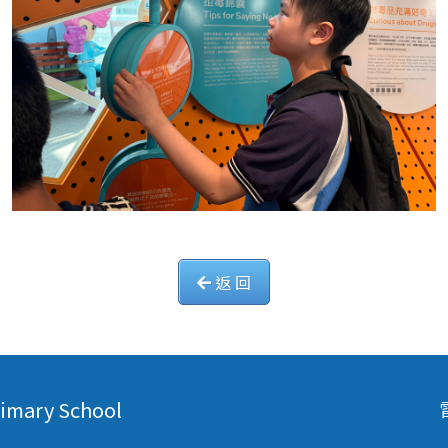
返 回
mary School